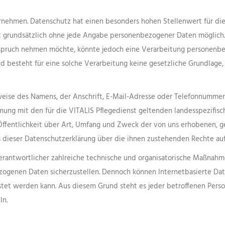
rnehmen. Datenschutz hat einen besonders hohen Stellenwert für die 
st grundsätzlich ohne jede Angabe personenbezogener Daten möglich.
spruch nehmen möchte, könnte jedoch eine Verarbeitung personenbez
 besteht für eine solche Verarbeitung keine gesetzliche Grundlage, 
ise des Namens, der Anschrift, E-Mail-Adresse oder Telefonnummer ei
ng mit den für die VITALIS Pflegedienst geltenden landesspezifis
ffentlichkeit über Art, Umfang und Zweck der von uns erhobenen, 
s dieser Datenschutzerklärung über die ihnen zustehenden Rechte auf
 Verantwortlicher zahlreiche technische und organisatorische Maßnah
zogenen Daten sicherzustellen. Dennoch können Internetbasierte Da
istet werden kann. Aus diesem Grund steht es jeder betroffenen Pers
ln.