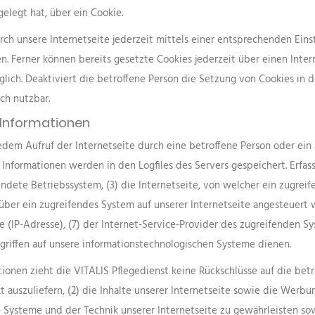
gelegt hat, über ein Cookie.
rch unsere Internetseite jederzeit mittels einer entsprechenden Ein
n. Ferner können bereits gesetzte Cookies jederzeit über einen In
öglich. Deaktiviert die betroffene Person die Setzung von Cookies i
ich nutzbar.
 Informationen
 jedem Aufruf der Internetseite durch eine betroffene Person oder ei
 Informationen werden in den Logfiles des Servers gespeichert. Erf
dete Betriebssystem, (3) die Internetseite, von welcher ein zugreif
über ein zugreifendes System auf unserer Internetseite angesteuert 
sse (IP-Adresse), (7) der Internet-Service-Provider des zugreifenden 
griffen auf unsere informationstechnologischen Systeme dienen.
ionen zieht die VITALIS Pflegedienst keine Rückschlüsse auf die bet
kt auszuliefern, (2) die Inhalte unserer Internetseite sowie die Werbu
n Systeme und der Technik unserer Internetseite zu gewährleisten so