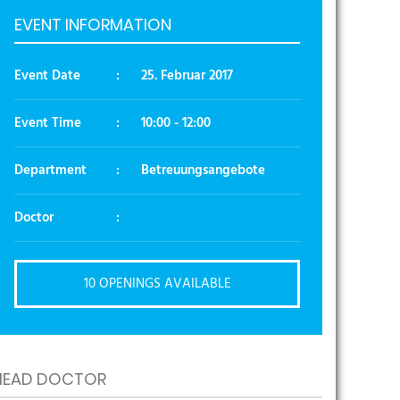
EVENT INFORMATION
Event Date
:
25. Februar 2017
Event Time
:
10:00
- 12:00
Department
:
Betreuungsangebote
Doctor
:
10 OPENINGS AVAILABLE
HEAD DOCTOR