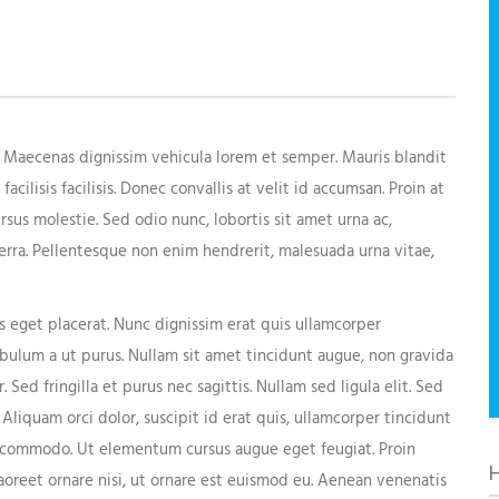
t. Maecenas dignissim vehicula lorem et semper. Mauris blandit
cilisis facilisis. Donec convallis at velit id accumsan. Proin at
rsus molestie. Sed odio nunc, lobortis sit amet urna ac,
erra. Pellentesque non enim hendrerit, malesuada urna vitae,
Last name*
s eget placerat. Nunc dignissim erat quis ullamcorper
tibulum a ut purus. Nullam sit amet tincidunt augue, non gravida
r. Sed fringilla et purus nec sagittis. Nullam sed ligula elit. Sed
Your phone
. Aliquam orci dolor, suscipit id erat quis, ullamcorper tincidunt
ue commodo. Ut elementum cursus augue eget feugiat. Proin
laoreet ornare nisi, ut ornare est euismod eu. Aenean venenatis