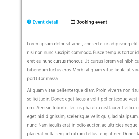
Event detail
Booking event
Lorem ipsum dolor sit amet, consectetur adipiscing eli
Event expired, so you can't book ticket
nisi non nunc suscipit commodo. Fusce tempus tortor id fa
erat eu nunc cursus rhoncus. Ut cursus lorem vel nibh cu
bibendum luctus eros. Morbi aliquam vitae ligula ut viv
First name*
porttitor massa.
Aliquam vitae pellentesque diam. Proin viverra non risu
sollicitudin. Donec eget lacus a velit pellentesque ves
orci. Aenean lobortis lectus pharetra nisl laoreet efficitu
Your email*
eget nisl dignissim, scelerisque velit quis, lacinia ipsum
nunc. Nam iaculis erat in odio auctor, ac ultricies neq
placerat nulla sem, id rutrum tellus feugiat nec. Donec 