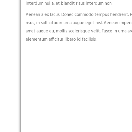
interdum nulla, et blandit risus interdum non.
Date of birth
Aenean a ex lacus. Donec commodo tempus hendrerit. Pro
risus, in sollicitudin urna augue eget nisl. Aenean imp
amet augue eu, mollis scelerisque velit. Fusce in urna a
elementum efficitur libero id facilisis.
Address*
Reason for appointment*